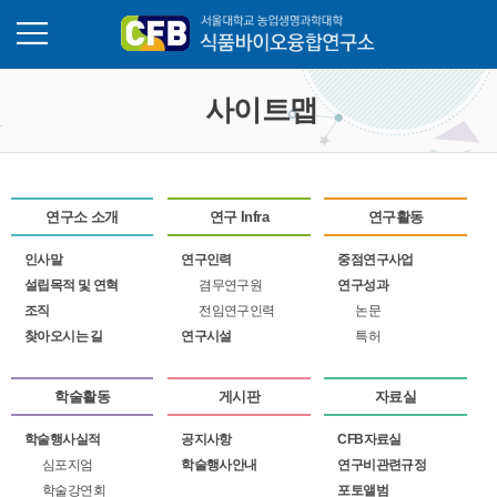
추가메뉴
메뉴열기
사이트맵
연구소 소개
연구 Infra
연구활동
인사말
연구인력
중점연구사업
설립목적 및 연혁
겸무연구원
연구성과
조직
전임연구인력
논문
찾아오시는 길
연구시설
특허
학술활동
게시판
자료실
학술행사실적
공지사항
CFB자료실
심포지엄
학술행사안내
연구비관련규정
학술강연회
포토앨범