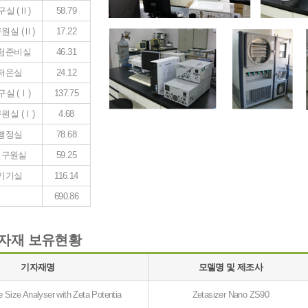
구실 (
Ⅱ
)
58.79
원실 (
Ⅱ
)
17.22
험준비실
46.31
저온실
24.12
구실 (
Ⅰ
)
137.75
원실 (
Ⅰ
)
4.68
행정실
78.68
연구원실
59.25
기기실
116.14
690.86
자재 보유현황
기자재명
모델명 및 제조사
e Size Analyser with Zeta Potentia
Zetasizer Nano ZS90