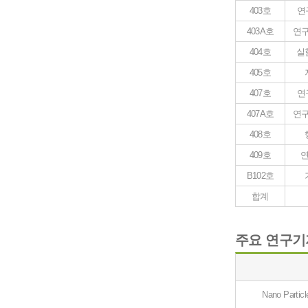
403호
연
403A호
연구
404호
실
405호
407호
연
407A호
연구
408호
409호
B102호
합계
주요 연구기
Nano Particl