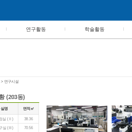
연구활동
학술활동
ra > 연구시설
 (203동)
실명
면적㎡
정실 (
Ⅱ)
38.36
구실 (
Ⅲ
)
70.56