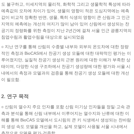
도 불구하고, 미세지역의 물리적, 화학적 그리고 생물학적 특성에 따라
예측값의 오차에 차이가 있어, 생물의 영향이 적은 도심지역에는 예측
값이 비교적 정확한 반면, 생물, 특히 식생의 영향이 큰 산림과 그 인근
지역의 예측에는 개선의 여지가 많이 남아 있어 산림에서 생성되는 찬
공기의 정량화를 위한 측정이 지난 2년간에 걸쳐 서울 인근 광릉지역의
침엽수림과 활엽수림을 대상으로 실시되었음
○ 지난 연구를 통해 산림의 수종별 내부와 외부의 온도차에 대한 정량
적인 측정과 BioCAS에서 찬공기 생성 모듈에 대한 대략적인 평가는 이
루어졌지만, 실질적 찬공기 생성의 근본 원리에 대한 이해가 부족한 상
태이며, 다양한 식생 구조하에서 찬공기 생성량에 대한 평가와 서울 시
내에서의 측정과 모델과의 검증을 통해 찬공기 생성 모듈에 대한 개선
이 필요함.
2. 연구 목적
○ 산림의 열수지 주요 인자를 포함 산림 미기상 인자들을 정밀·고속 관
측과 분석을 통해 산림 내부에서 이루어지는 열수지와 난류에 대한 이
해를 통해 BioCAS 모델에서 도시림의 큰 키 식생에서 생성되는 찬바람
의 생성 속도 모델을 개선을 하고, 실제 모델이 사용될 서울 시내에서
측정으로 모델을 평가·검증함.