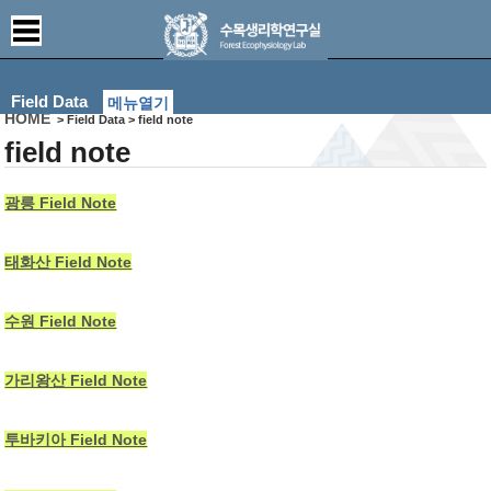
Field Data
메뉴열기
HOME
> Field Data > field note
field note
광릉 Field Note
태화산 Field Note
수원 Field Note
가리왕산 Field Note
투바키아 Field Note