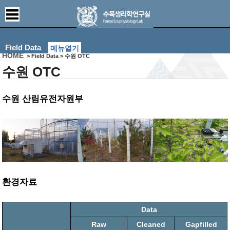
Field Data
메뉴열기
HOME
> Field Data > 수원 OTC
수원 OTC
수원 산림유전자원부
환경자료
Data
Raw
Cleaned
Gapfilled