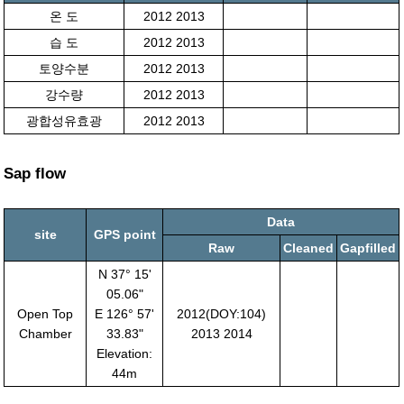
온 도
2012 2013
습 도
2012 2013
토양수분
2012 2013
강수량
2012 2013
광합성유효광
2012 2013
Sap flow
Data
site
GPS point
Raw
Cleaned
Gapfilled
N 37° 15'
05.06"
Open Top
E 126° 57'
2012(DOY:104)
Chamber
33.83"
2013 2014
Elevation:
44m