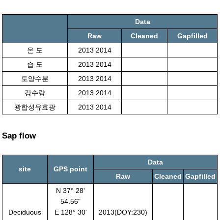
Data
Raw
Cleaned
Gapfilled
온 도
2013 2014
습 도
2013 2014
토양수분
2013 2014
강수량
2013 2014
광합성유효광
2013 2014
Sap flow
Data
site
GPS point
Raw
Cleaned
Gapfilled
N 37° 28'
54.56"
Deciduous
E 128° 30'
2013(DOY:230)