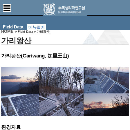
Field Data
메뉴열기
HOME
> Field Data > 가리왕산
가리왕산
가리왕산(Gariwang, 加里王山)
환경자료