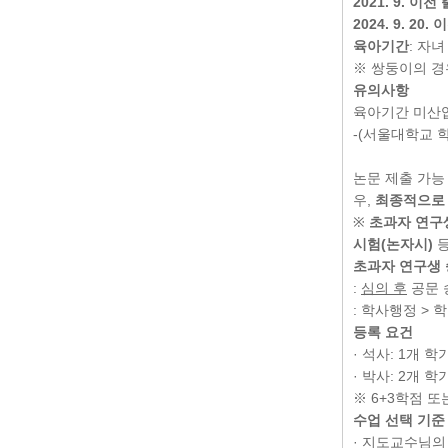
2021. 9. 이전
2024. 9. 20.
육아기간
: 자
※ 쌍둥이의 
유의사항
육아기간 미산입
-(서울대학교 
논문 제출 가능
우,
최종적으로 
※
초과자 연구
시험(논자시)
초과자 연구생 
:
심의 후
공문 
: 학사행정 >
등록 요건
· 석사: 1개 
· 박사: 2개 
※ 6+3학점 또
수업 선택 기준
· 지도교수님의