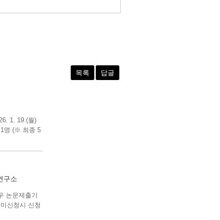
목록
답글
. 19.(월)
1명 (※ 최종 5
 연구소
경우 논문제출기
내 미신청시 신청