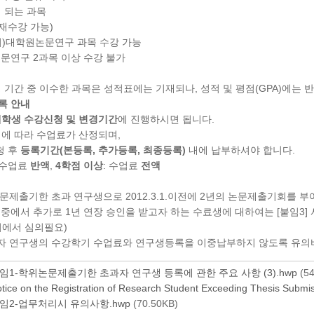
이 되는 과목
(재수강 가능)
의)대학원논문연구 과목 수강 가능
논문연구 2과목 이상 수강 불가
생 기간 중 이수한 과목은 성적표에는 기재되나, 성적 및 평점(GPA)에는 
록 안내
학생 수강신청 및 변경기간
에 진행하시면 됩니다.
점에 따라 수업료가 산정되며,
청 후
등록기간(본등록, 추가등록, 최종등록)
내에 납부하셔야 합니다.
 수업료
반액
,
4학점 이상
: 수업료
전액
위논문제출기한 초과 연구생으로 2012.3.1.이전에 2년의 논문제출기회를
 중에서 추가로 1년 연장 승인을 받고자 하는 수료생에 대하여는 [붙임3]
에서 심의필요)
과자 연구생의 수강학기 수업료와 연구생등록을 이중납부하지 않도록 유의
임1-학위논문제출기한 초과자 연구생 등록에 관한 주요 사항 (3).hwp
(54
tice on the Registration of Research Student Exceeding Thesis Submis
임2-업무처리시 유의사항.hwp
(70.50KB)