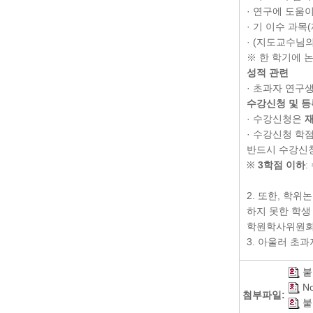
· 연구에 도움
· 기 이수 과목
· (지도교수님
※ 한 학기에 
성적 관련
· 초과자 연구
수강신청 및 등
· 수강신청은
재
· 수강신청 학
반드시 수강신
※
3학점 이하
:
2. 또한, 학
하지 못한 학생
학원학사위원회
3. 아울러 초
붙
No
첨부파일:
붙