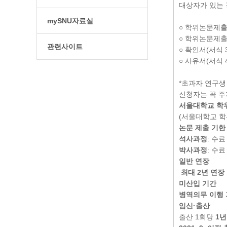
대상자가 있는 경
mySNU자료실
○ 학위논문제출
○ 학위논문제출
관련사이트
○ 확인서(서식 
○ 사유서(서식 
*초과자 연구생
신청자는 꼭 주
서울대학교 학
(서울대학교 학
논문 제출 기한
석사과정
: 수료
박사과정
: 수료
일반 연장
최대 2년 연장
미산입 기간
병역의무 이행
임신·출산
:
출산 1회당
1년