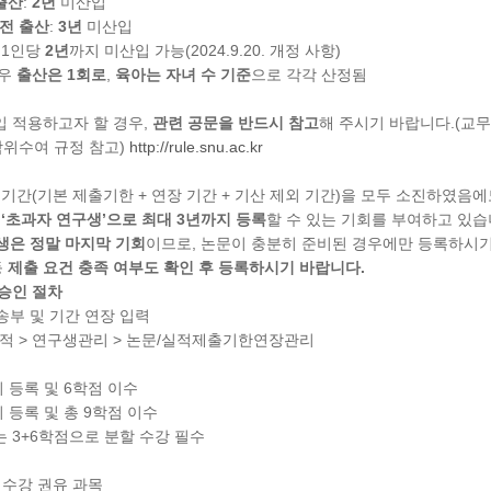
 출산
:
2년
미산입
 이전 출산
:
3년
미산입
녀 1인당
2년
까지 미산입 가능(2024.9.20. 개정 사항)
경우
출산은 1회로
,
육아는 자녀 수 기준
으로 각각 산정됨
 적용하고자 할 경우,
관련 공문을 반드시 참고
해 주시기 바랍니다.(교무과-2
학위수여 규정 참고)
http://rule.snu.ac.kr
 기간(기본 제출기한 + 연장 기간 + 기산 제외 기간)을 모두 소진하였음
‘초과자 연구생’으로 최대 3년까지 등록
할 수 있는 기회를 부여하고 있습
생은 정말 마지막 기회
이므로, 논문이 충분히 준비된 경우에만 등록하시기
등
제출 요건 충족 여부도 확인 후 등록하시기 바랍니다.
승인 절차
송부 및 기간 연장 입력
 학적 > 연구생관리 > 논문/실적제출기한연장관리
학기 등록 및 6학점 이수
학기 등록 및 총 9학점 이수
는 3+6학점으로 분할 수강 필수
 수강 권유 과목