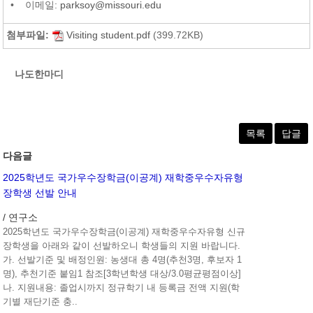
• 이메일:
parksoy@missouri.edu
첨부파일:
Visiting student.pdf
(399.72KB)
나도한마디
목록
답글
다음글
2025학년도 국가우수장학금(이공계) 재학중우수자유형
장학생 선발 안내
/ 연구소
2025학년도 국가우수장학금(이공계) 재학중우수자유형 신규
장학생을 아래와 같이 선발하오니 학생들의 지원 바랍니다.
가. 선발기준 및 배정인원: 농생대 총 4명(추천3명, 후보자 1
명), 추천기준 붙임1 참조[3학년학생 대상/3.0평균평점이상]
나. 지원내용: 졸업시까지 정규학기 내 등록금 전액 지원(학
기별 재단기준 충..